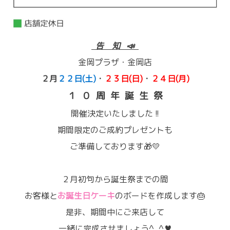
告 知 📣
金岡プラザ・金岡店
２月
２２日(土)
・
２３日(日)
・
２４日(月)
１ ０ 周 年 誕 生 祭
開催決定いたしました !!
期間限定のご成約プレゼントも
ご準備しております🎁💛
２月初句から誕生祭までの間
お客様と
お誕生日ケーキ
のボード
を作成します🎂
是非、期間中にご来店して
一緒に完成させましょう^_^♥