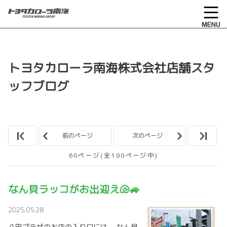
トヨタカローラ南海株式会社店舗スタ
ッフブログ
前のページ
次のページ
60ページ(全100ページ中)
なん貝ラッコがお出迎え🐚🚙
2025.05.28
八田プラザのお店の入り口には、 なん貝