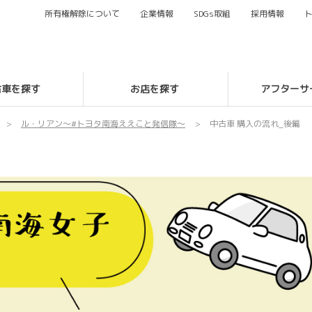
所有権解除について
企業情報
SDG
s
取組
採用情報
古車を探す
お店を探す
アフターサ
ル・リアン～#トヨタ南海ええこと発信隊～
中古車 購入の流れ_後編