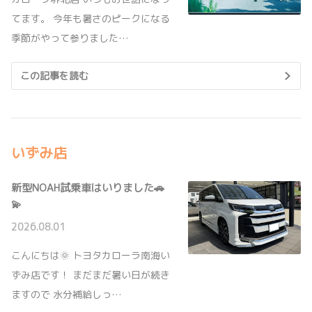
2026年度のル・リアンメンバーをご紹介しま
てます。 今年も暑さのピークになる
す！新メンバー1名を加え、気持ちも新たに頑張
2026-06-18
季節がやって参りました…
ります♪
ハイエースー部改良で登場！
詳しくはこちら
ハイエース（バン・ワゴン・コミュータ）ー部
この記事を読む
改良で登場しました。※写真はバン
》ハイエース バン
》ハイエース ワゴン
2026-03-13
》ハイエース コミューター
お車の点検整備等における「お持ち込
いずみ店
み・お引き取り」のお願い
2026-06-04
平素より格別のご愛顧、お引き立てを賜り厚く
御礼申し上げます。お車の点検・整備に際しま
ピクシスバン一部改良で登場！
新型NOAH試乗車はいりました🚗
して、お客様ご自身によるお車のお持ち込み、
ピクシスバン一部改良で登場しまし
お引き取りのご協力をお願い申し上げます。
💫
2026.08.01
詳しくはこちら
詳しくはこちら
こんにちは🌞 トヨタカローラ南海い
ずみ店です！ まだまだ暑い日が続き
2026-06-03
2026-03-04
ますので 水分補給しっ…
ヴェルファイア一部改良で登場！
タイヤ預かりサービスのご案内