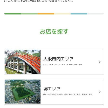
詳しくはご利用の店舗までお問合せください。
ーム大阪で開催された「リハビリテーション・
ケア合同研究大会 大阪2025」に出展しまし
た。
福祉車両の展示、非常時・災害時に役立つ給電システムの展示・紹介、C+Walk
の展示・試乗会を実施し、医療関係者、介護施設関係者、その他たくさんの方々
に実車に触れていただき体感いただきました。
》トヨタ南海グループのSDGs活動はこちら
お店を探す
詳しくはこちら
2025-12-01
大阪市内エリア
松原プラザ改装工事に伴う一時移転営業
について
なにわ・南港・住之江・住吉・新喜連・平野・加美
2025年12月1日より店舗の改装工事に伴い、近
隣のトヨタカローラ南海 金岡店・金岡プラザの
店舗敷地内に一時移転して営業をさせていただ
きます。改装工事は2027年秋事の完成予定しております。ご迷惑をお掛けいた
しますが、よろしくお願いいたします。
堺エリア
堺北・きたはなだ・金岡・八田・深井・堺大野芝・諏訪森・高石
詳しくはこちら