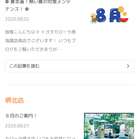
❁ 夏本番！熱い夏の対策メンテ
2026年8月 夏季休業日のお知らせ
新型ハイランダー登場！
ナンス！ ❁
平素は格別のお引き立て誠にありがとうござい
新型ハイランダー登場しました。
ます。
2026.08.02
●8月10日(月)～8月14日(金)までを夏季休業期
間とさせて頂きます。
詳しくはこちら
お客様にはご迷惑をお掛け致しますが、何卒宜
皆様こんにちは🌞 トヨタカローラ南
しくお願い致します。
海諏訪森店でございます！ いつもブ
2026-07-01
ログをご覧いただきありが…
2026-04-27
カローラクロス一部改良で登場！
健康経営優良法人2026に認定
カローラクロス一部改良で登場しました。
この記事を読む
従業員に対する健康増進の取組が、特に優良な
健康経営を実践している大企業や中小企業等の
法人を顕彰する健康経営優良法人2026（中小規
詳しくはこちら
模法人部門）に認定されました。当社の認定は7
年連続となります。今後も、経営理念、組織体
制、健康宣言の社内・社外への発信、法令遵守やリスクマネジメント等におきま
して、社員が安心して働ける労働環境作りを推進してまいります。
堺北店
2026-07-01
》トヨタ南海グループのSDGs活動はこちら
プリウス一部改良で登場！
８月のご案内！
プリウス一部改良で登場しました。
2026-04-24
2026.08.01
詳しくはこちら
【ル・リアン】2026年度メンバーが決定
いたしました♪
カローラ堺北店 いつもお世話になっ