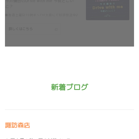
今井優杏のDrive with me 今夜どこい
こ？
詳しくはこちら
■毎週土曜日19時半～FM大阪にて好評放送中♪
詳しくはこちら
2026-07-13
カローラスポーツ一部改良で登場！
カローラスポーツ一部改良で登場しました。
2026-07-31
【和泉箕形店】7/1～8/9 ファイナルフ
詳しくはこちら
ェア開催！
平素より和泉箕形店をご利用いただきありがと
うございます。誠に勝手ながら令和8年8月9日
2026-07-06
（日）をもって閉店することとなりました。
こ
新着ブログ
れまでの皆様のご愛顧に感謝を込めて
7/1（水）～8/9（日）
まで「ファイナル
アクア一部改良で登場！
フェア」を開催いたします！
記念品をご用意して皆様のご来店お待ちしておりま
す。
アクア一部改良で登場しました。
詳しくはこちら
詳しくはこちら
諏訪森店
2026-07-06
2026-07-01