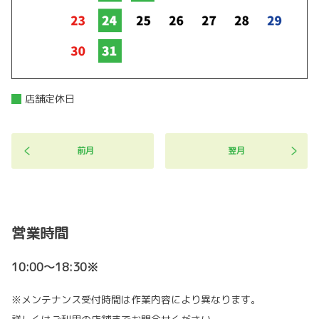
2025年11月30日時点で最終結果158.7ℓ（237
詳しくはこちら
本）の廃食油を回収することができました。
皆さまのご協力誠にありがとうございました。
》トヨタ南海グループのSDGs活動はこちら
2026-04-10
詳しくはこちら
ヴォクシー一部改良で登場！
店舗定休日
ヴォクシー一部改良で登場しました。
2025-12-03
詳しくはこちら
2025年12月年末年始休業のお知らせ
前月
翌月
平素は格別のお引き立て誠にありがとうござい
ます。
2026-04-10
12月29日（月）～ 2026年1月5日（月）
まで休
業期間とさせて頂きます。
ノア一部改良で登場！
お客様にはご迷惑をお掛け致しますが、何卒宜
しくお願い致します。
ノア一部改良で登場しました。
営業時間
詳しくはこちら
2025-12-02
10:00～18:30※
「リハビリテーション・ケア合同研究大
会 大阪2025」に出展しました
※メンテナンス受付時間は作業内容により異なります。
2025年11月21日（金）、22日（土） マイド