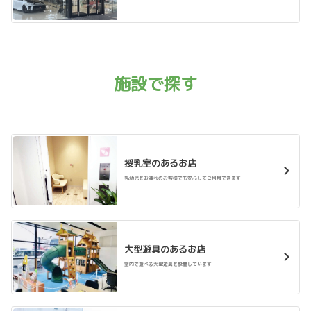
2025-11-17
岸和田消防署において「電気自動車等に
おける災害対応研修」を実施しました
2025年11月12日（水）、13日（木） 岸和田
消防署において消防署員約70名に対し、実車両
を使用して事故発生時の対応、電気自動車に関
施設で探す
する知識、技術の習得等に関する研修を実施しました。
》トヨタ南海グループのSDGs活動はこちら
詳しくはこちら
授乳室のあるお店
乳幼児をお連れのお客様でも安心してご利用できます
2025-11-12
はびきの防災クエスト2025
2025年11月8日(土)『はびきの防災クエスト20
25』に参加し、デモ実演（ミライ）及び給電方
法等の説明、災害時に役立つ「防災ブック」の
大型遊具のあるお店
配布を行いました。
室内で遊べる大型遊具を設置しています
》トヨタ南海グループのSDGs活動はこちら
詳しくはこちら