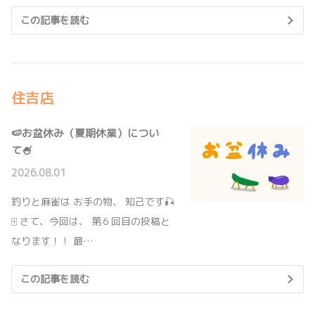
ヴェルファイア一部改良で登場しました。
便利、安心、安全！タイヤ保管は南海グループ
にお任せください。
この記事を読む
詳しくはこちら
2026-06-03
アルファード一部改良で登場！
住吉店
2026-02-25
アルファード一部改良で登場しました。
「今井優杏のDrive with me今夜どこい
こ？」
🍉お盆休み（夏期休業）につい
詳しくはこちら
て🍧
2月28日(土)のラジオ放送では、「オモロイアシ
タムゲンダイOSAKA AUTO MESSE2026」に出
展されていたトヨタ神戸自動車大学校の先生、
2026.08.01
生徒様にインタビューした様子をお届けします！
2026-05-28
釣りと麻雀は お手の物、 知己です🎣
■毎週土曜日19時半～FM大阪にて好評放送中♪
ハイラックスフルモデルチェンジで登
🀄 さて、今回は、 第６回目の投稿と
場！
詳しくはこちら
なります！！ 最…
ハイラックスフルモデルチェンジで登場しまし
た。
この記事を読む
2025-12-19
詳しくはこちら
大阪モーターショーへのご来場ありがと