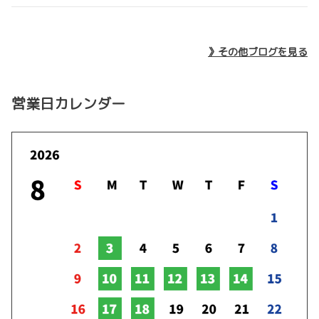
うございました。
今回も「Japan Mobillty show Kansai 202
2026-05-14
5」に参加させていただきました。
新型ランドクルーザーFJ登場！
未来のモビリティe-paletteの展示、
お子様向
》その他ブログを見る
けのワークショップやモビリティ組み立て体験、
クイズラリーなどで大変盛り上
新型ランドクルーザーFJ登場しました。
がりました。ご来場いただいた皆様、
本当にありがとうございました。
詳しくはこちら
詳しくはこちら
営業日カレンダー
2026-05-12
2025-12-11
カローラ一部改良で登場！
協業によるEV・PHEV充電器設置工事サ
ービスを開始
カローラ一部改良で登場しました。
詳しくはこちら
詳しくはこちら
2026-05-12
2025-12-05
カローラツーリング一部改良で登場！
「廃食用油リサイクル運動」廃食用油回
カローラツーリング一部改良で登場しました。
収報告