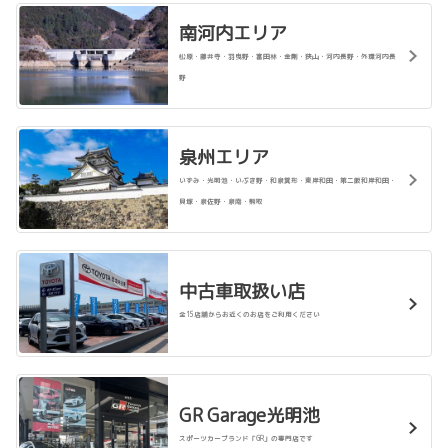
南河内エリア
2025-11-19
松原・藤井寺・羽曳野・富田林・金剛・狭山・河内長野・外環河内長
良いこといっぱい！「Eトヨタアシスト
野
キャンペーン」
電気自動車（BEV・PHEV・FCEV）のご成約で
一律10万円を補助いたします！2025年12月28
日までの期間限定ですが、
補助金がなくなり次
泉州エリア
第終了となります。
ぜひこの機会に電気自動車をご検討ください。
11月16日現
在 補助進捗状況
いずみ・光明池・いぶき野・和泉箕形・東岸和田・第二阪和岸和田・
貝塚・泉佐野・泉南・熊取
詳しくはこちら
中古車取扱い店
2025-11-19
NEW ハイラックス公開
全15店舗からお近くのお店をご利用ください
詳しくはこちら
GR
Garage光明池
スポーツカーブランド「GR」の専門店です