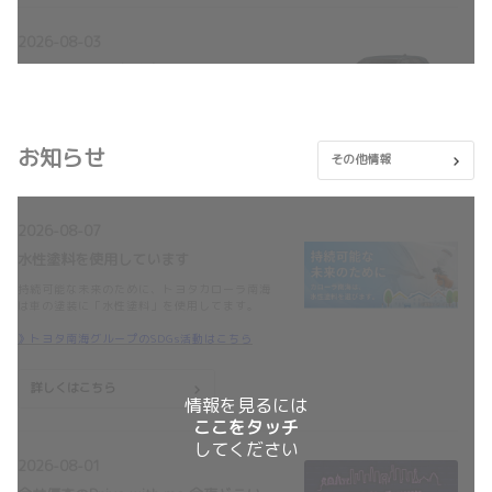
2026-08-03
ヤリスクロス一部改良で登場！
ヤリスクロス一部改良で登場しました。
詳しくはこちら
お知らせ
その他情報
2026-08-03
2026-08-07
ハリアー一部改良で登場！
水性塗料を使用しています
ハリアー一部改良で登場しました。
持続可能な未来のために、トヨタカローラ南海
は車の塗装に「水性塗料」を使用してます。
詳しくはこちら
》トヨタ南海グループのSDGs活動はこちら
詳しくはこちら
情報を見るには
2026-07-29
ここをタッチ
コースター一部改良で登場！
してください
2026-08-01
コースター一部改良で登場しました。