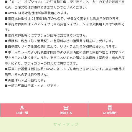
■「メーカーオプション」はご注文時に申し受けます。メーカーの工場で装着する
ため、ご注文後はお受けできませんのでご了承ください。
■4WDには寒冷地仕様が標準装着されます。
■車両本体価格は'25年6月現在のもので、予告なく変更となる場合があります。
■車両本体価格はスペアタイヤ（車両装着タイヤ）、タイヤ交換用工具付の価格で
す。
■車両本体価格にはオプション価格は含まれていません。
■保険料、税金（除く消費税）、登録料などの諸費用は別途申し受けます。
■自動車リサイクル法の施行により、リサイクル料金が別途必要となります。
■ボディカラーおよび内装色は撮影および表示画面の関係で実際の色とは異なって
見えることがあります。また、実車においてもご覧になる環境（屋内外、光の角度
等）により、ボディカラーの見え方は異なります。
■写真の計器盤は機能説明のために各ランプを点灯させたものです。実際の走行状
態を示すものではありません。
■画面はハメ込み合成です。
■一部の写真は合成・イメージです。
店舗一覧
商談する
WEB見積り
サイトマップ