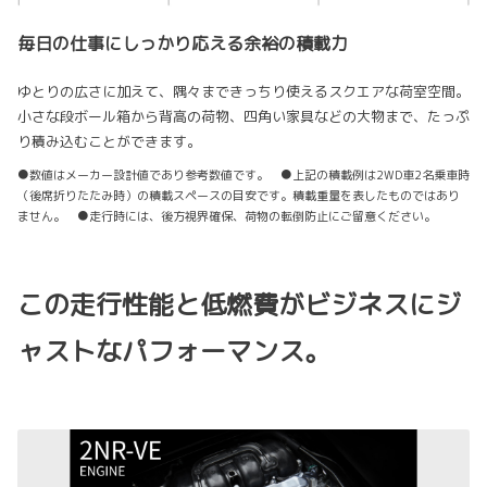
毎日の仕事にしっかり応える余裕の積載力
ゆとりの広さに加えて、隅々まできっちり使えるスクエアな荷室空間。
小さな段ボール箱から背高の荷物、四角い家具などの大物まで、たっぷ
り積み込むことができます。
●数値はメーカー設計値であり参考数値です。 ●上記の積載例は2WD車2名乗車時
（後席折りたたみ時）の積載スペースの目安です。積載重量を表したものではあり
ません。 ●走行時には、後方視界確保、荷物の転倒防止にご留意ください。
この走行性能と低燃費がビジネスにジ
ャストなパフォーマンス。