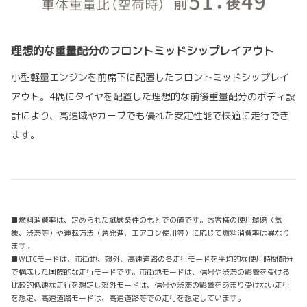
理想的な重量配分のフロントミッドシップレイアウト
小型軽量エンジンを前席下に配置したフロントミッドシップレイ
アウト。4隅にタイヤを配置した理想的な前後重量配分のボディ設
計により、高速域やカーブでも優れた安定性能で快適に走行でき
ます。
■燃料消費率は、定められた試験条件のもとでの値です。お客様の使用環境（気
象、渋滞等）や運転方法（急発進、エアコン使用等）に応じて燃料消費率は異なり
ます。
■WLTCモードは、市街地、郊外、高速道路の各走行モードを平均的な使用時間配分
で構成した国際的な走行モードです。市街地モードは、信号や渋滞の影響を受ける
比較的低速な走行を想定し郊外モードは、信号や渋滞の影響をあまり受けない走行
を想定、高速道路モードは、高速道路等での走行を想定しています。