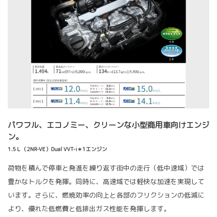
パワフル、エコノミー、クリーンな小型商用車向けエンジ
ン。
1.5Ｌ（2NR-VE）Dual VVT-i＊1エンジン
荷物を積んで停車と発進を繰り返す街中の走行（低中速域）では
豊かなトルクを発揮。同時に、高速域では軽快な加速を実現して
います。さらに、燃焼効率の向上と各部のフリクションの低減に
より、優れた低燃費と低排出ガス性能を発揮します。