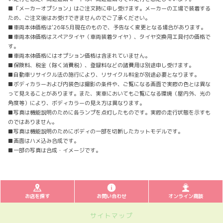
■「メーカーオプション」はご注文時に申し受けます。メーカーの工場で装着する
ため、ご注文後はお受けできませんのでご了承ください。
■車両本体価格は'26年5月現在のもので、予告なく変更となる場合があります。
■車両本体価格はスペアタイヤ（車両装着タイヤ）、タイヤ交換用工具付の価格で
す。
■車両本体価格にはオプション価格は含まれていません。
■保険料、税金（除く消費税）、登録料などの諸費用は別途申し受けます。
■自動車リサイクル法の施行により、リサイクル料金が別途必要となります。
■ボディカラーおよび内装色は撮影の条件や、ご覧になる画面で実際の色とは異な
って見えることがあります。また、実車においてもご覧になる環境（屋内外、光の
角度等）により、ボディカラーの見え方は異なります。
■写真は機能説明のために各ランプを点灯したものです。実際の走行状態を示すも
のではありません。
■写真は機能説明のためにボディの一部を切断したカットモデルです。
■画面はハメ込み合成です。
■一部の写真は合成・イメージです。
お店を探す
お問い合わせ
オンライン商談
サイトマップ