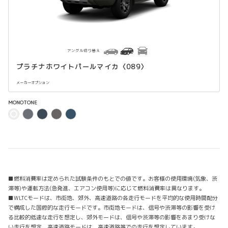
アングル切り替え
プラチナホワイトパールマイカ〈089〉
メーカーオプション
MONOTONE
■燃料消費率は定められた試験条件のもとでの値です。お客様の使用環境(気象、渋
滞等)や運転方法(急発進、エアコン使用等)に応じて燃料消費率は異なります。
■WLTCモードは、市街地、郊外、高速道路の各走行モードを平均的な使用時間配分
で構成した国際的な走行モードです。市街地モードは、信号や渋滞等の影響を受け
る比較的低速な走行を想定し、郊外モードは、信号や渋滞等の影響をあまり受けな
い走行を想定、高速道路モードは、高速道路等での走行を想定しています。