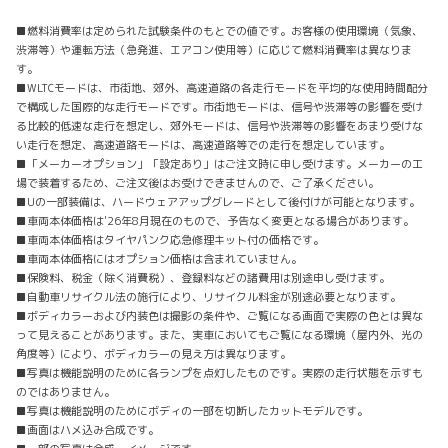
■燃料消費率は定められた試験条件のもとでの値です。お客様の使用環境（気象、
渋滞等）や運転方法（急発進、エアコン使用等）に応じて燃料消費率は異なりま
す。
■WLTCモードは、市街地、郊外、高速道路の各走行モードを平均的な使用時間配分
で構成した国際的な走行モードです。市街地モードは、信号や渋滞等の影響を受け
る比較的低速な走行を想定し、郊外モードは、信号や渋滞等の影響をあまり受けな
い走行を想定、高速道路モードは、高速道路等での走行を想定しています。
■「メーカーオプション」「設定あり」はご注文時に申し受けます。メーカーの工
場で装着するため、ご注文後はお受けできませんので、ご了承ください。
■Uの一部装備は、ハードウェアアップグレードとして後付けが可能となります。
■車両本体価格は'26年8月現在のもので、予告なく変更となる場合があります。
■車両本体価格はタイヤパンク応急修理キット付の価格です。
■車両本体価格にはオプション価格は含まれていません。
■保険料、税金（除く消費税）、登録料などの諸費用は別途申し受けます。
■自動車リサイクル法の施行により、リサイクル料金が別途必要となります。
■ボディカラーおよび内装色は撮影の条件や、ご覧になる画面で実際の色とは異な
って見えることがあります。また、実車においてもご覧になる環境（屋内外、光の
角度等）により、ボディカラーの見え方は異なります。
■写真は機能説明のために各ランプを点灯したものです。実際の走行状態を示すも
のではありません。
■写真は機能説明のためにボディの一部を切断したカットモデルです。
■画面はハメ込み合成です。