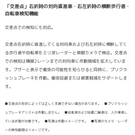
「交差点」右折時の対向直進車・右左折時の横断歩行者・
自転車検知機能
交差点での検知にも対応。
交差点右折時に直進してくる対向車および右左折時に横断してく
る歩行者や自転車をミリ波レーダーと単眼カメラで検出。交差点
での検知は隣接2レーンまでの対向車に作動領域を拡大していま
す。ブザーと表示で衝突の可能性を知らせると同時に、プリクラ
ッシュブレーキを作動。衝突回避または被害軽減をサポートしま
す。
■交差点の形状によっては正しく支援できない場合があります。 ■プリクラッシ
ュブレーキアシストは作動しません。 ■自転車および自動二輪車は、人が乗車し
ている状態が対象です。 ■写真は作動イメージです。 ■写真のカメラ・レーダ
ーの検知範囲はイメージです。