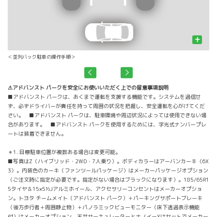
+
＜並列バック駐車の操作手順＞
⚠アドバンスト パークを安全にお使いいただく上での留意事項説明
■アドバンスト パークは、あくまで運転を支援する機能です。システムを過信せ
ず、必ずドライバーが責任を持って周囲の状況を把握し、安全運転を心がけてくだ
さい。 ■アドバンスト パークは、駐車環境や周辺状況によっては使用できない場
合があります。 ■アドバンスト パークを使用するためには、字光式ナンバープレ
ートは装着できません。
＊1. 目標駐車位置が複数ある場合は変更可能。
■写真はZ（ハイブリッド・2WD・7人乗り）。ボディカラーはアーバンカーキ〈6X
3〉。内装色のカーキ（ファンツールパッケージ）はメーカーパッケージオプション
（ご注文時に指定が必要です。指定がない場合はブラックになります）。185/65R1
5タイヤ＆15×5½Jアルミホイール、アクセサリーコンセントはメーカーオプショ
ン。トヨタ チームメイト（アドバンスト パーク）＋パーキングサポートブレーキ
（後方歩行者＋周囲静止物）＋パノラミックビューモニター（床下透過表示機能
付）はメーカーオプション。天井サーキュレーターとナノイーXはセットでメーカー