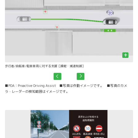
+
歩行者/自転車/駐車車両に対する支援［操舵・減速制御］
先
■PDA：Proactive Driving Assist ■写真は作動イメージです。 ■写真のカメ
ラ・レーダーの検知範囲はイメージです。