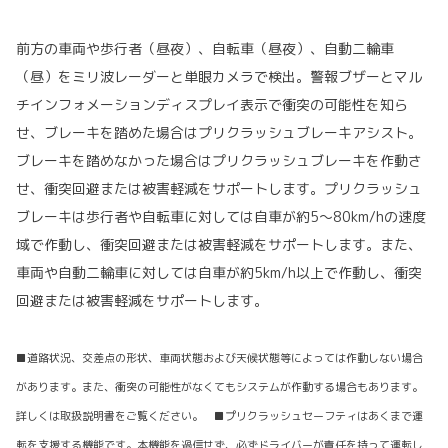
前方の車両や歩行者（昼夜）、自転車（昼夜）、自動二輪車
（昼）をミリ波レーダーと単眼カメラで検出。警報ブザーとマル
チインフォメーションディスプレイ表示で衝突の可能性を知ら
せ、ブレーキを踏めた場合はプリクラッシュブレーキアシスト。
ブレーキを踏めなかった場合はプリクラッシュブレーキを作動さ
せ、衝突回避または被害軽減をサポートします。プリクラッシュ
ブレーキは歩行者や自転車に対しては自車が約5〜80km/hの速度
域で作動し、衝突回避または被害軽減をサポートします。また、
車両や自動二輪車に対しては自車が約5km/h以上で作動し、衝突
回避または被害軽減をサポートします。
■道路状況、交差点の形状、車両状態および天候状態等によっては作動しない場合
があります。また、衝突の可能性がなくてもシステムが作動する場合もあります。
詳しくは取扱説明書をご覧ください。 ■プリクラッシュセーフティはあくまで運
転を支援する機能です。本機能を過信せず、必ずドライバーが責任を持って運転し