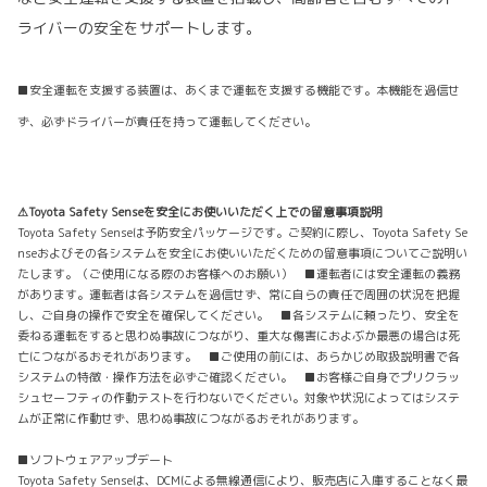
ライバーの安全をサポートします。
■安全運転を支援する装置は、あくまで運転を支援する機能です。本機能を過信せ
ず、必ずドライバーが責任を持って運転してください。
⚠Toyota Safety Senseを安全にお使いいただく上での留意事項説明
Toyota Safety Senseは予防安全パッケージです。ご契約に際し、Toyota Safety Se
nseおよびその各システムを安全にお使いいただくための留意事項についてご説明い
たします。（ご使用になる際のお客様へのお願い） ■運転者には安全運転の義務
があります。運転者は各システムを過信せず、常に自らの責任で周囲の状況を把握
し、ご自身の操作で安全を確保してください。 ■各システムに頼ったり、安全を
委ねる運転をすると思わぬ事故につながり、重大な傷害におよぶか最悪の場合は死
亡につながるおそれがあります。 ■ご使用の前には、あらかじめ取扱説明書で各
システムの特徴・操作方法を必ずご確認ください。 ■お客様ご自身でプリクラッ
シュセーフティの作動テストを行わないでください。対象や状況によってはシステ
ムが正常に作動せず、思わぬ事故につながるおそれがあります。
■ソフトウェアアップデート
Toyota Safety Senseは、DCMによる無線通信により、販売店に入庫することなく最