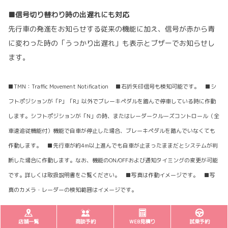
■信号切り替わり時の出遅れにも対応
先行車の発進をお知らせする従来の機能に加え、信号が赤から青
に変わった時の「うっかり出遅れ」も表示とブザーでお知らせし
ます。
■TMN：Traffic Movement Notification ■右折矢印信号も検知可能です。 ■シ
フトポジションが「P」「R」以外でブレーキペダルを踏んで停車している時に作動
します。シフトポジションが「N」の時、またはレーダークルーズコントロール（全
車速追従機能付）機能で自車が停止した場合、ブレーキペダルを踏んでいなくても
作動します。 ■先行車が約4m以上進んでも自車が止まったままだとシステムが判
断した場合に作動します。なお、機能のON/OFFおよび通知タイミングの変更が可能
です。詳しくは取扱説明書をご覧ください。 ■写真は作動イメージです。 ■写
真のカメラ・レーダーの検知範囲はイメージです。
店舗一覧
商談予約
WEB見積り
試乗予約